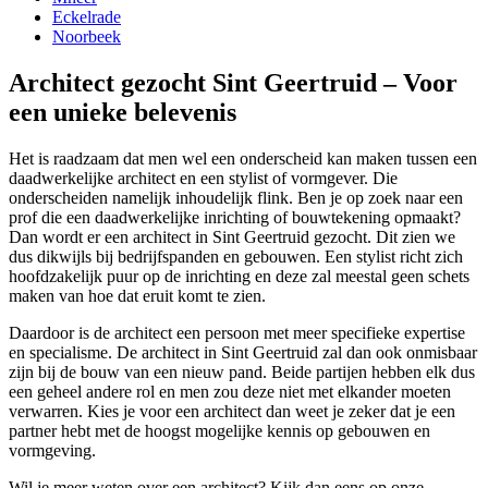
Eckelrade
Noorbeek
Architect gezocht Sint Geertruid – Voor
een unieke belevenis
Het is raadzaam dat men wel een onderscheid kan maken tussen een
daadwerkelijke architect en een stylist of vormgever. Die
onderscheiden namelijk inhoudelijk flink. Ben je op zoek naar een
prof die een daadwerkelijke inrichting of bouwtekening opmaakt?
Dan wordt er een architect in Sint Geertruid gezocht. Dit zien we
dus dikwijls bij bedrijfspanden en gebouwen. Een stylist richt zich
hoofdzakelijk puur op de inrichting en deze zal meestal geen schets
maken van hoe dat eruit komt te zien.
Daardoor is de architect een persoon met meer specifieke expertise
en specialisme. De architect in Sint Geertruid zal dan ook onmisbaar
zijn bij de bouw van een nieuw pand. Beide partijen hebben elk dus
een geheel andere rol en men zou deze niet met elkander moeten
verwarren. Kies je voor een architect dan weet je zeker dat je een
partner hebt met de hoogst mogelijke kennis op gebouwen en
vormgeving.
Wil je meer weten over een architect? Kijk dan eens op onze