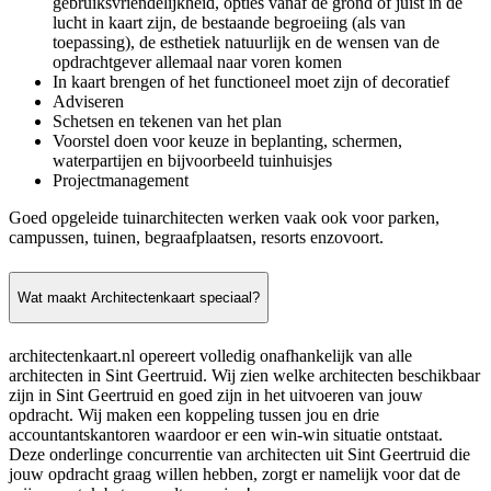
gebruiksvriendelijkheid, opties vanaf de grond of juist in de
lucht in kaart zijn, de bestaande begroeiing (als van
toepassing), de esthetiek natuurlijk en de wensen van de
opdrachtgever allemaal naar voren komen
In kaart brengen of het functioneel moet zijn of decoratief
Adviseren
Schetsen en tekenen van het plan
Voorstel doen voor keuze in beplanting, schermen,
waterpartijen en bijvoorbeeld tuinhuisjes
Projectmanagement
Goed opgeleide tuinarchitecten werken vaak ook voor parken,
campussen, tuinen, begraafplaatsen, resorts enzovoort.
Wat maakt Architectenkaart speciaal?
architectenkaart.nl opereert volledig onafhankelijk van alle
architecten in Sint Geertruid. Wij zien welke architecten beschikbaar
zijn in Sint Geertruid en goed zijn in het uitvoeren van jouw
opdracht. Wij maken een koppeling tussen jou en drie
accountantskantoren waardoor er een win-win situatie ontstaat.
Deze onderlinge concurrentie van architecten uit Sint Geertruid die
jouw opdracht graag willen hebben, zorgt er namelijk voor dat de