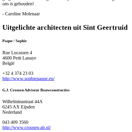
ons is gehouden!
- Caroline Molenaar
Uitgelichte architecten uit Sint Geertruid
Paque / Sophie
Rue Lucassen 4
4600 Petit Lanaye
België
+32 4 374 23 03
http://www.sophiepaque.eu/
G.J. Crousen Adviseur Bouwconstructies
Wilhelminastraat 44A
6245 AX Eijsden
Nederland
043 409 3560
http://www.crousen-ab.nl/