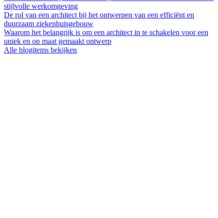
stijlvolle werkomgeving
De rol van een architect bij het ontwerpen van een efficiënt en
duurzaam ziekenhuisgebouw
Waarom het belangrijk is om een architect in te schakelen voor een
uniek en op maat gemaakt ontwerp
Alle blogitems bekijken