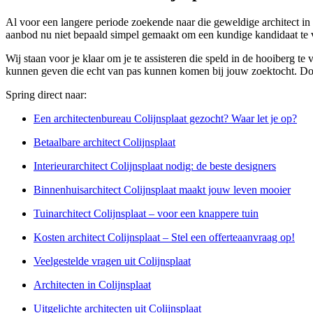
Al voor een langere periode zoekende naar die geweldige architect in 
aanbod nu niet bepaald simpel gemaakt om een kundige kandidaat te 
Wij staan voor je klaar om je te assisteren die speld in de hooiberg te
kunnen geven die echt van pas kunnen komen bij jouw zoektocht. Door 
Spring direct naar:
Een architectenbureau Colijnsplaat gezocht? Waar let je op?
Betaalbare architect Colijnsplaat
Interieurarchitect Colijnsplaat nodig: de beste designers
Binnenhuisarchitect Colijnsplaat maakt jouw leven mooier
Tuinarchitect Colijnsplaat – voor een knappere tuin
Kosten architect Colijnsplaat – Stel een offerteaanvraag op!
Veelgestelde vragen uit Colijnsplaat
Architecten in Colijnsplaat
Uitgelichte architecten uit Colijnsplaat