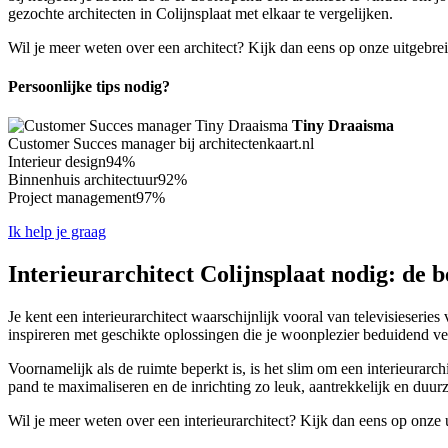
gezochte architecten in Colijnsplaat met elkaar te vergelijken.
Wil je meer weten over een architect? Kijk dan eens op onze uitgebre
Persoonlijke tips nodig?
Tiny Draaisma
Customer Succes manager bij architectenkaart.nl
Interieur design
94%
Binnenhuis architectuur
92%
Project management
97%
Ik help je graag
Interieurarchitect Colijnsplaat nodig: de b
Je kent een interieurarchitect waarschijnlijk vooral van televisieseries
inspireren met geschikte oplossingen die je woonplezier beduidend v
Voornamelijk als de ruimte beperkt is, is het slim om een interieurarchi
pand te maximaliseren en de inrichting zo leuk, aantrekkelijk en duur
Wil je meer weten over een interieurarchitect? Kijk dan eens op onze