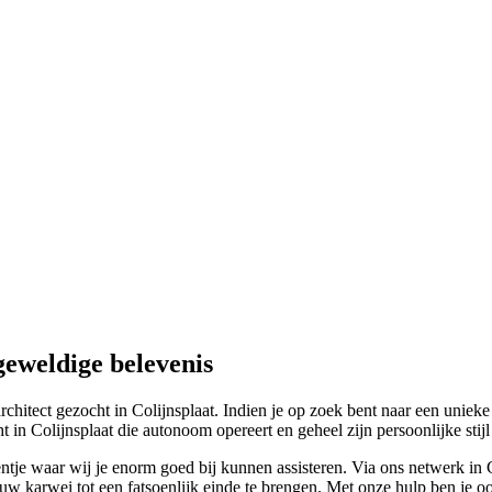
geweldige belevenis
chitect gezocht in Colijnsplaat. Indien je op zoek bent naar een unieke
ht in Colijnsplaat die autonoom opereert en geheel zijn persoonlijke sti
entje waar wij je enorm goed bij kunnen assisteren. Via ons netwerk in 
ouw karwei tot een fatsoenlijk einde te brengen. Met onze hulp ben je oo