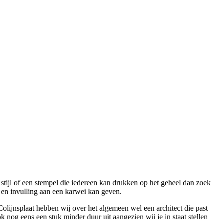
 stijl of een stempel die iedereen kan drukken op het geheel dan zoek
jl en invulling aan een karwei kan geven.
Colijnsplaat hebben wij over het algemeen wel een architect die past
k nog eens een stuk minder duur uit aangezien wij je in staat stellen