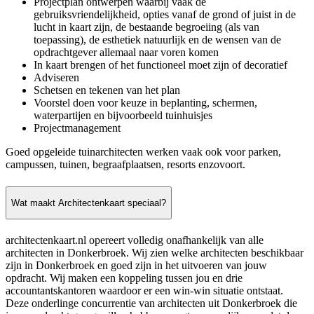
Projectplan ontwerpen waarbij vaak de
gebruiksvriendelijkheid, opties vanaf de grond of juist in de
lucht in kaart zijn, de bestaande begroeiing (als van
toepassing), de esthetiek natuurlijk en de wensen van de
opdrachtgever allemaal naar voren komen
In kaart brengen of het functioneel moet zijn of decoratief
Adviseren
Schetsen en tekenen van het plan
Voorstel doen voor keuze in beplanting, schermen,
waterpartijen en bijvoorbeeld tuinhuisjes
Projectmanagement
Goed opgeleide tuinarchitecten werken vaak ook voor parken,
campussen, tuinen, begraafplaatsen, resorts enzovoort.
Wat maakt Architectenkaart speciaal?
architectenkaart.nl opereert volledig onafhankelijk van alle
architecten in Donkerbroek. Wij zien welke architecten beschikbaar
zijn in Donkerbroek en goed zijn in het uitvoeren van jouw
opdracht. Wij maken een koppeling tussen jou en drie
accountantskantoren waardoor er een win-win situatie ontstaat.
Deze onderlinge concurrentie van architecten uit Donkerbroek die