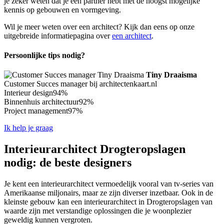
je zeker weten dat je een partner hebt met de hoogst mogelijke
kennis op gebouwen en vormgeving.
Wil je meer weten over een architect? Kijk dan eens op onze
uitgebreide informatiepagina over
een architect
.
Persoonlijke tips nodig?
Tiny Draaisma
Customer Succes manager bij architectenkaart.nl
Interieur design
94%
Binnenhuis architectuur
92%
Project management
97%
Ik help je graag
Interieurarchitect Drogteropslagen
nodig: de beste designers
Je kent een interieurarchitect vermoedelijk vooral van tv-series van
Amerikaanse miljonairs, maar ze zijn diverser inzetbaar. Ook in de
kleinste gebouw kan een interieurarchitect in Drogteropslagen van
waarde zijn met verstandige oplossingen die je woonplezier
geweldig kunnen vergroten.