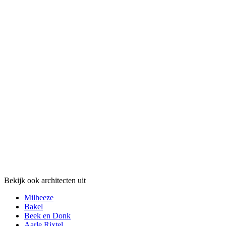
Bekijk ook architecten uit
Milheeze
Bakel
Beek en Donk
Aarle Rixtel