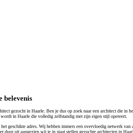
e belevenis
itect gezocht in Haarle. Ben je dus op zoek naar een architect die in h
dt in Haarle die volledig zelfstandig met zijn eigen stijl opereert.
n het geschikte adres. Wij hebben immers een overvloedig netwerk van arc
duur uit aangezien wij je in staat stellen gezochte architecten in Haar