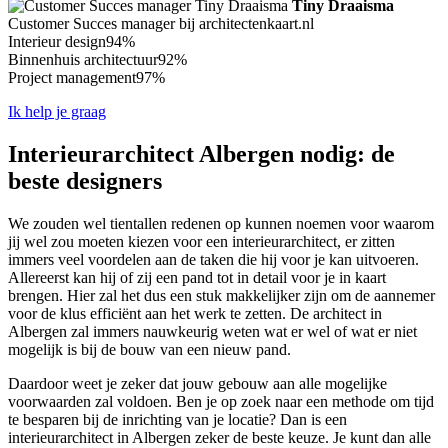
Tiny Draaisma
Customer Succes manager bij architectenkaart.nl
Interieur design
94%
Binnenhuis architectuur
92%
Project management
97%
Ik help je graag
Interieurarchitect Albergen nodig: de
beste designers
We zouden wel tientallen redenen op kunnen noemen voor waarom
jij wel zou moeten kiezen voor een interieurarchitect, er zitten
immers veel voordelen aan de taken die hij voor je kan uitvoeren.
Allereerst kan hij of zij een pand tot in detail voor je in kaart
brengen. Hier zal het dus een stuk makkelijker zijn om de aannemer
voor de klus efficiënt aan het werk te zetten. De architect in
Albergen zal immers nauwkeurig weten wat er wel of wat er niet
mogelijk is bij de bouw van een nieuw pand.
Daardoor weet je zeker dat jouw gebouw aan alle mogelijke
voorwaarden zal voldoen. Ben je op zoek naar een methode om tijd
te besparen bij de inrichting van je locatie? Dan is een
interieurarchitect in Albergen zeker de beste keuze. Je kunt dan alle