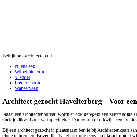
Bekijk ook architecten uit
Nijensleek
Wilhelminaoord
Vledder
Frederiksoord
Wapserveen
Architect gezocht Havelterberg – Voor een
Naast een architectenbureau wordt er ook geregeld een zelfstandige ar
zoek je dikwijls net wat specifieker. Dan wordt er dikwijls een archite
Bij een architect gezocht in plaatsnaam ben je bij Architectenkaart a
einde te brengen. Bovendien is het ook nog eens goedkoop, omdat wij je