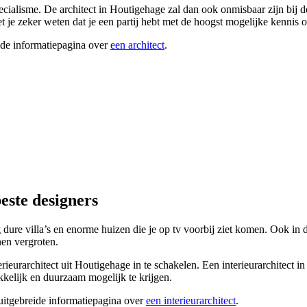
pecialisme. De architect in Houtigehage zal dan ook onmisbaar zijn bij 
eet je zeker weten dat je een partij hebt met de hoogst mogelijke kenn
ide informatiepagina over
een architect
.
este designers
g dure villa’s en enorme huizen die je op tv voorbij ziet komen. Ook in
en vergroten.
erieurarchitect uit Houtigehage in te schakelen. Een interieurarchitect
okkelijk en duurzaam mogelijk te krijgen.
 uitgebreide informatiepagina over
een interieurarchitect
.