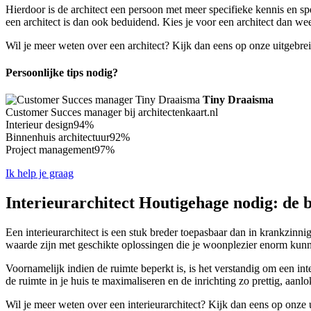
Hierdoor is de architect een persoon met meer specifieke kennis en s
een architect is dan ook beduidend. Kies je voor een architect dan w
Wil je meer weten over een architect? Kijk dan eens op onze uitgebre
Persoonlijke tips nodig?
Tiny Draaisma
Customer Succes manager bij architectenkaart.nl
Interieur design
94%
Binnenhuis architectuur
92%
Project management
97%
Ik help je graag
Interieurarchitect Houtigehage nodig: de b
Een interieurarchitect is een stuk breder toepasbaar dan in krankzinni
waarde zijn met geschikte oplossingen die je woonplezier enorm kunn
Voornamelijk indien de ruimte beperkt is, is het verstandig om een int
de ruimte in je huis te maximaliseren en de inrichting zo prettig, aanl
Wil je meer weten over een interieurarchitect? Kijk dan eens op onze