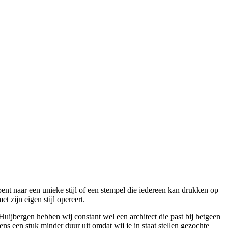
ent naar een unieke stijl of een stempel die iedereen kan drukken op
t zijn eigen stijl opereert.
uijbergen hebben wij constant wel een architect die past bij hetgeen
ns een stuk minder duur uit omdat wij je in staat stellen gezochte