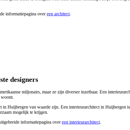
ide informatiepagina over
een architect
.
ste designers
Amerikaanse miljonairs, maar ze zijn diverser inzetbaar. Een interieurar
k woont.
ect in Huijbergen van waarde zijn. Een interieurarchitect in Huijbergen 
urzaam mogelijk te krijgen.
 uitgebreide informatiepagina over
een interieurarchitect
.