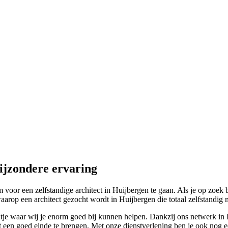
ijzondere ervaring
oor een zelfstandige architect in Huijbergen te gaan. Als je op zoek b
aarop een architect gezocht wordt in Huijbergen die totaal zelfstandig me
tje waar wij je enorm goed bij kunnen helpen. Dankzij ons netwerk in H
ot een goed einde te brengen. Met onze dienstverlening ben je ook nog ee