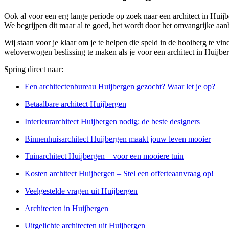
Ook al voor een erg lange periode op zoek naar een architect in Huijb
We begrijpen dit maar al te goed, het wordt door het omvangrijke aa
Wij staan voor je klaar om je te helpen die speld in de hooiberg te vi
weloverwogen beslissing te maken als je voor een architect in Huijber
Spring direct naar:
Een architectenbureau Huijbergen gezocht? Waar let je op?
Betaalbare architect Huijbergen
Interieurarchitect Huijbergen nodig: de beste designers
Binnenhuisarchitect Huijbergen maakt jouw leven mooier
Tuinarchitect Huijbergen – voor een mooiere tuin
Kosten architect Huijbergen – Stel een offerteaanvraag op!
Veelgestelde vragen uit Huijbergen
Architecten in Huijbergen
Uitgelichte architecten uit Huijbergen