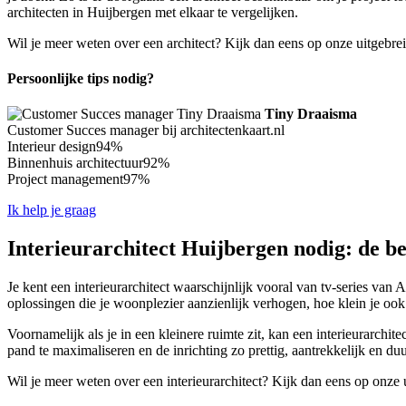
architecten in Huijbergen met elkaar te vergelijken.
Wil je meer weten over een architect? Kijk dan eens op onze uitgebre
Persoonlijke tips nodig?
Tiny Draaisma
Customer Succes manager bij architectenkaart.nl
Interieur design
94%
Binnenhuis architectuur
92%
Project management
97%
Ik help je graag
Interieurarchitect Huijbergen nodig: de be
Je kent een interieurarchitect waarschijnlijk vooral van tv-series van 
oplossingen die je woonplezier aanzienlijk verhogen, hoe klein je oo
Voornamelijk als je in een kleinere ruimte zit, kan een interieurarchit
pand te maximaliseren en de inrichting zo prettig, aantrekkelijk en du
Wil je meer weten over een interieurarchitect? Kijk dan eens op onze