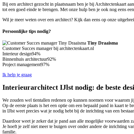
Bij een architect gezocht in plaatsnaam ben je bij Architectenkaart aan
tot een goed einde te brengen. Met onze hulp ben je ook nog eens een st
Wil je meer weten over een architect? Kijk dan eens op onze uitgebre
Persoonlijke tips nodig?
Tiny Draaisma
Customer Succes manager bij architectenkaart.nl
Interieur design
94%
Binnenhuis architectuur
92%
Project management
97%
Ik help je graag
Interieurarchitect IJlst nodig: de beste des
We zouden wel tientallen redenen op kunnen noemen voor waarom jij we
Op de eerste plaats is het een optie om een bepaald pand in kaart te 
in IJlst weet precies wat je nodig hebt bij de inrichting van een besta
Daardoor weet je zeker dat je pand aan alle mogelijke voorwaarden zal v
Je hoeft je zelf niet meer te buigen over onder andere de inrichting v
familie.