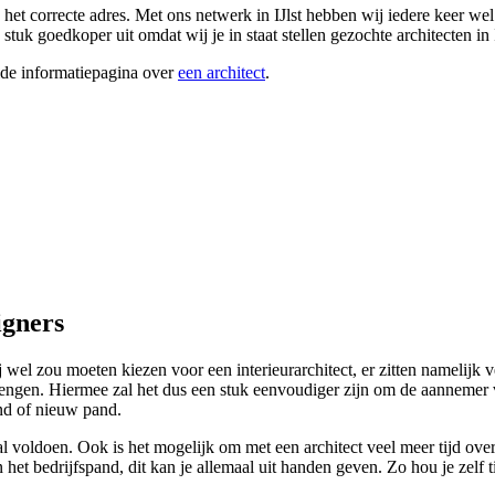
 het correcte adres. Met ons netwerk in IJlst hebben wij iedere keer wel 
uk goedkoper uit omdat wij je in staat stellen gezochte architecten in I
ide informatiepagina over
een architect
.
igners
l zou moeten kiezen voor een interieurarchitect, er zitten namelijk v
brengen. Hiermee zal het dus een stuk eenvoudiger zijn om de aannemer vo
and of nieuw pand.
oldoen. Ook is het mogelijk om met een architect veel meer tijd over te h
an het bedrijfspand, dit kan je allemaal uit handen geven. Zo hou je zelf