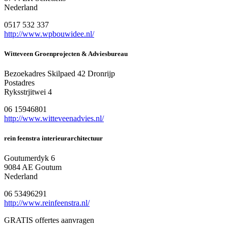
Nederland
0517 532 337
http://www.wpbouwidee.nl/
Witteveen Groenprojecten & Adviesbureau
Bezoekadres Skilpaed 42 Dronrijp
Postadres
Ryksstrjitwei 4
06 15946801
http://www.witteveenadvies.nl/
rein feenstra interieurarchitectuur
Goutumerdyk 6
9084 AE Goutum
Nederland
06 53496291
http://www.reinfeenstra.nl/
GRATIS offertes aanvragen