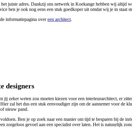
het juiste adres. Dankzij ons netwerk in Koekange hebben wij altijd wel e
vice ben je ook nog eens een stuk goedkoper uit omdat wij je in staat s
ide informatiepagina over
een architect
.
te designers
 zeker weten zou moeten kiezen voor een interieurarchitect, er zitten
en. Hier zal het dus een stuk eenvoudiger zijn om de aannemer voor de klu
 of nieuw pand.
oldoen. Ben je op zoek naar een manier om tijd te besparen bij de inri
en zorgeloos gevoel aan een specialist over laten. Het is natuurlijk zond