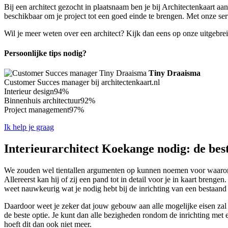
Bij een architect gezocht in plaatsnaam ben je bij Architectenkaart aan 
beschikbaar om je project tot een goed einde te brengen. Met onze ser
Wil je meer weten over een architect? Kijk dan eens op onze uitgebre
Persoonlijke tips nodig?
Tiny Draaisma
Customer Succes manager bij architectenkaart.nl
Interieur design
94%
Binnenhuis architectuur
92%
Project management
97%
Ik help je graag
Interieurarchitect Koekange nodig: de bes
We zouden wel tientallen argumenten op kunnen noemen voor waarom jij
Allereerst kan hij of zij een pand tot in detail voor je in kaart breng
weet nauwkeurig wat je nodig hebt bij de inrichting van een bestaand
Daardoor weet je zeker dat jouw gebouw aan alle mogelijke eisen zal v
de beste optie. Je kunt dan alle bezigheden rondom de inrichting met e
hoeft dit dan ook niet meer.