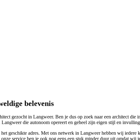
weldige belevenis
itect gezocht in Langweer. Ben je dus op zoek naar een architect die in
 Langweer die autonoom opereert en geheel zijn eigen stijl en invullin
n het geschikte adres. Met ons netwerk in Langweer hebben wij iedere kee
et onze service ben je ook nog eens een stuk minder duur uit omdat wij je