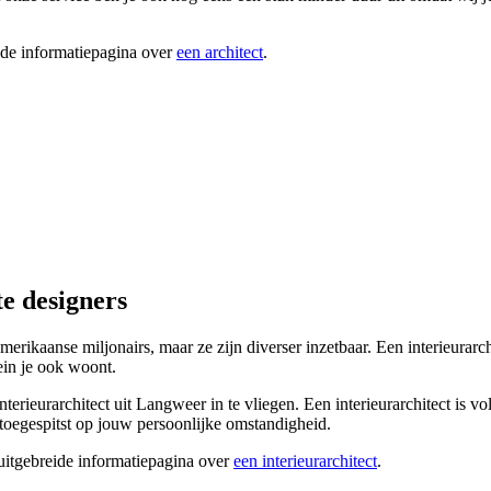
ide informatiepagina over
een architect
.
te designers
 Amerikaanse miljonairs, maar ze zijn diverser inzetbaar. Een interieura
ein je ook woont.
nterieurarchitect uit Langweer in te vliegen. Een interieurarchitect is
 toegespitst op jouw persoonlijke omstandigheid.
 uitgebreide informatiepagina over
een interieurarchitect
.