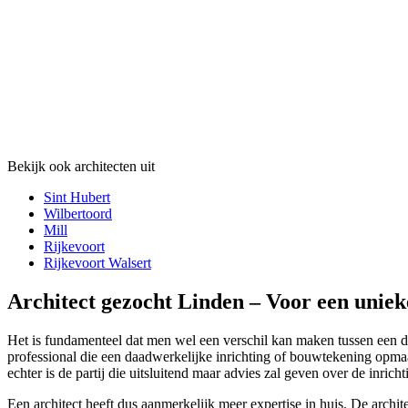
Bekijk ook architecten uit
Sint Hubert
Wilbertoord
Mill
Rijkevoort
Rijkevoort Walsert
Architect gezocht Linden – Voor een unie
Het is fundamenteel dat men wel een verschil kan maken tussen een daa
professional die een daadwerkelijke inrichting of bouwtekening opmaa
echter is de partij die uitsluitend maar advies zal geven over de inri
Een architect heeft dus aanmerkelijk meer expertise in huis. De archi