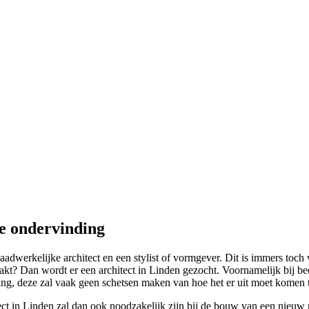
ke ondervinding
dwerkelijke architect en een stylist of vormgever. Dit is immers toch 
kt? Dan wordt er een architect in Linden gezocht. Voornamelijk bij be
chting, deze zal vaak geen schetsen maken van hoe het er uit moet komen t
tect in Linden zal dan ook noodzakelijk zijn bij de bouw van een nieuw