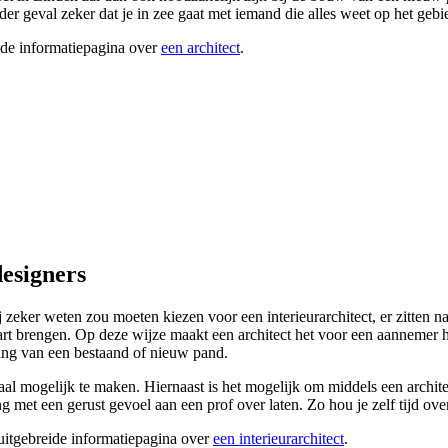
der geval zeker dat je in zee gaat met iemand die alles weet op het gebi
ide informatiepagina over
een architect
.
designers
ker weten zou moeten kiezen voor een interieurarchitect, er zitten na
n kaart brengen. Op deze wijze maakt een architect het voor een aanneme
hting van een bestaand of nieuw pand.
l mogelijk te maken. Hiernaast is het mogelijk om middels een architect
ng met een gerust gevoel aan een prof over laten. Zo hou je zelf tijd ov
 uitgebreide informatiepagina over
een interieurarchitect
.