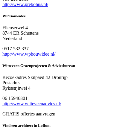
http://www.prebohus.nl/
WP Bouwidee
Filenserwei 4
8744 ER Schettens
Nederland
0517 532 337
http://www.wpbouwidee.nl/
Witteveen Groenprojecten & Adviesbureau
Bezoekadres Skilpaed 42 Dronrijp
Postadres
Ryksstrjitwei 4
06 15946801
http://www.witteveenadvies.nl/
GRATIS offertes aanvragen
Vind een architect in Lollum