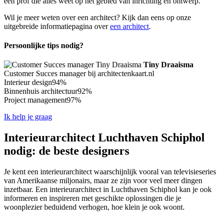
een prof die alles weet op het gebied van inrichting en ontwerp.
Wil je meer weten over een architect? Kijk dan eens op onze
uitgebreide informatiepagina over
een architect
.
Persoonlijke tips nodig?
Tiny Draaisma
Customer Succes manager bij architectenkaart.nl
Interieur design
94%
Binnenhuis architectuur
92%
Project management
97%
Ik help je graag
Interieurarchitect Luchthaven Schiphol
nodig: de beste designers
Je kent een interieurarchitect waarschijnlijk vooral van televisieseries
van Amerikaanse miljonairs, maar ze zijn voor veel meer dingen
inzetbaar. Een interieurarchitect in Luchthaven Schiphol kan je ook
informeren en inspireren met geschikte oplossingen die je
woonplezier beduidend verhogen, hoe klein je ook woont.