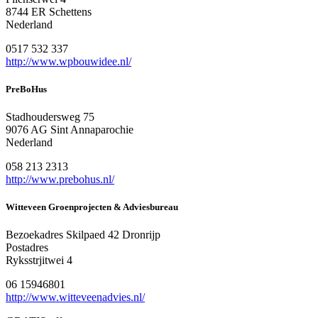
8744 ER Schettens
Nederland
0517 532 337
http://www.wpbouwidee.nl/
PreBoHus
Stadhoudersweg 75
9076 AG Sint Annaparochie
Nederland
058 213 2313
http://www.prebohus.nl/
Witteveen Groenprojecten & Adviesbureau
Bezoekadres Skilpaed 42 Dronrijp
Postadres
Ryksstrjitwei 4
06 15946801
http://www.witteveenadvies.nl/