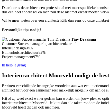
Daardoor is de architect een professional met meer specifieke kennis
dus een heel andere rol en men zou deze niet met elkaar moeten verwa
Wil je meer weten over een architect? Kijk dan eens op onze uitgebre
Persoonlijke tips nodig?
Tiny Draaisma
Customer Succes manager bij architectenkaart.nl
Interieur design
94%
Binnenhuis architectuur
92%
Project management
97%
Ik help je graag
Interieurarchitect Moorveld nodig: de best
Er zitten verschillende belangrijke voordelen aan wat een interieurarc
architect het voor een aannemer zeer makkelijk mogelijk om aan de sla
Hij of zij weet exact wat er gedaan kan worden om jouw plek zo optima
interieurarchitect in Moorveld. Je kunt dan alle taken rondom de inrich
Moorveld hoeft dit dan ook niet meer.