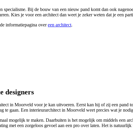
 en specialisme. Bij de bouw van een nieuw pand komt dan ook nagenoeg 
rren. Kies je voor een architect dan weet je zeker weten dat je een p
ide informatiepagina over
een architect
.
e designers
hitect in Moorveld voor je kan uitvoeren. Eerst kan hij of zij een pand t
g te gaan. Een interieurarchitect in Moorveld weet precies wat je nodig
al mogelijk te maken. Daarbuiten is het mogelijk om middels een archite
ting met een zorgeloos gevoel aan een pro over laten. Het is natuurlijk z