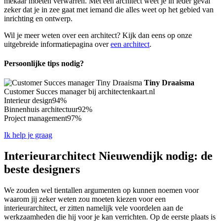
mekaar moeten verwarren. Met een architect weet je in ieder geval
zeker dat je in zee gaat met iemand die alles weet op het gebied van
inrichting en ontwerp.
Wil je meer weten over een architect? Kijk dan eens op onze
uitgebreide informatiepagina over
een architect
.
Persoonlijke tips nodig?
Tiny Draaisma
Customer Succes manager bij architectenkaart.nl
Interieur design
94%
Binnenhuis architectuur
92%
Project management
97%
Ik help je graag
Interieurarchitect Nieuwendijk nodig: de
beste designers
We zouden wel tientallen argumenten op kunnen noemen voor
waarom jij zeker weten zou moeten kiezen voor een
interieurarchitect, er zitten namelijk vele voordelen aan de
werkzaamheden die hij voor je kan verrichten. Op de eerste plaats is