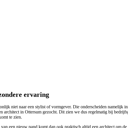
jzondere ervaring
lijk niet naar een stylist of vormgever. Die onderscheiden namelijk inh
architect in Ottersum gezocht. Dit zien we dus regelmatig bij bedrijfs
komt te zien.
 van een nieuw pand komt dan ook praktisch altijd een architect om de 