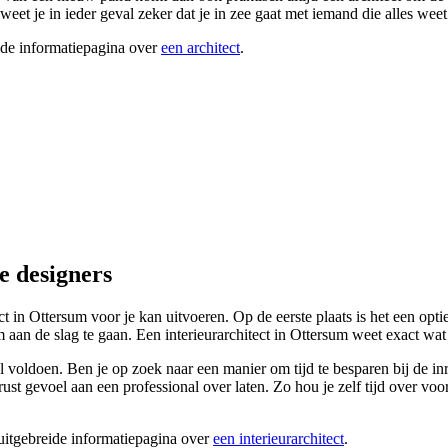
eet je in ieder geval zeker dat je in zee gaat met iemand die alles weet
ide informatiepagina over
een architect
.
e designers
ect in Ottersum voor je kan uitvoeren. Op de eerste plaats is het een o
an de slag te gaan. Een interieurarchitect in Ottersum weet exact wat 
voldoen. Ben je op zoek naar een manier om tijd te besparen bij de inri
rust gevoel aan een professional over laten. Zo hou je zelf tijd over v
 uitgebreide informatiepagina over
een interieurarchitect
.