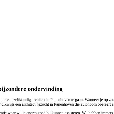
bijzondere ondervinding
r een zelfstandig architect in Papenhoven te gaan. Wanneer je op zoek
 dikwijls een architect gezocht in Papenhoven die autonoom opereert en 
ntje waar wij je enorm goed bij kunnen assisteren. Wij hebben immers