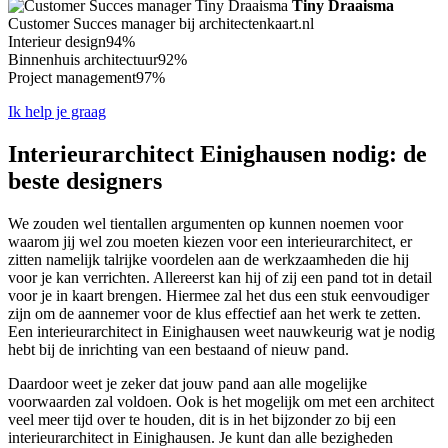
Tiny Draaisma
Customer Succes manager bij architectenkaart.nl
Interieur design
94%
Binnenhuis architectuur
92%
Project management
97%
Ik help je graag
Interieurarchitect Einighausen nodig: de
beste designers
We zouden wel tientallen argumenten op kunnen noemen voor
waarom jij wel zou moeten kiezen voor een interieurarchitect, er
zitten namelijk talrijke voordelen aan de werkzaamheden die hij
voor je kan verrichten. Allereerst kan hij of zij een pand tot in detail
voor je in kaart brengen. Hiermee zal het dus een stuk eenvoudiger
zijn om de aannemer voor de klus effectief aan het werk te zetten.
Een interieurarchitect in Einighausen weet nauwkeurig wat je nodig
hebt bij de inrichting van een bestaand of nieuw pand.
Daardoor weet je zeker dat jouw pand aan alle mogelijke
voorwaarden zal voldoen. Ook is het mogelijk om met een architect
veel meer tijd over te houden, dit is in het bijzonder zo bij een
interieurarchitect in Einighausen. Je kunt dan alle bezigheden