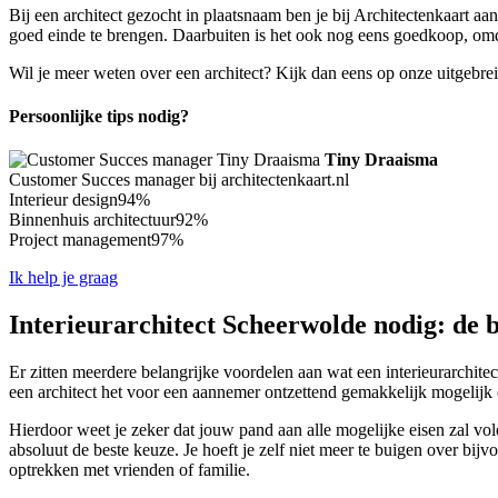
Bij een architect gezocht in plaatsnaam ben je bij Architectenkaart a
goed einde te brengen. Daarbuiten is het ook nog eens goedkoop, omdat 
Wil je meer weten over een architect? Kijk dan eens op onze uitgebre
Persoonlijke tips nodig?
Tiny Draaisma
Customer Succes manager bij architectenkaart.nl
Interieur design
94%
Binnenhuis architectuur
92%
Project management
97%
Ik help je graag
Interieurarchitect Scheerwolde nodig: de b
Er zitten meerdere belangrijke voordelen aan wat een interieurarchite
een architect het voor een aannemer ontzettend gemakkelijk mogelijk o
Hierdoor weet je zeker dat jouw pand aan alle mogelijke eisen zal vol
absoluut de beste keuze. Je hoeft je zelf niet meer te buigen over bijv
optrekken met vrienden of familie.