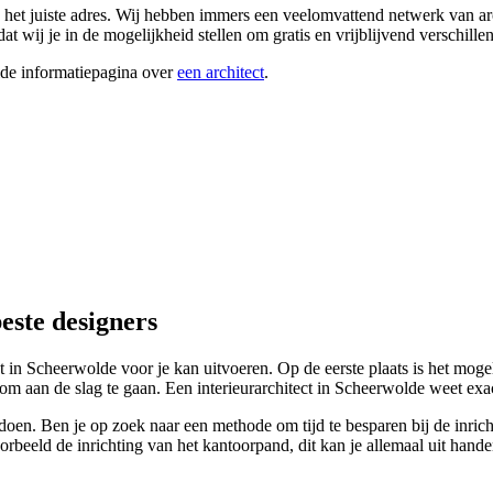
an het juiste adres. Wij hebben immers een veelomvattend netwerk van ar
wij je in de mogelijkheid stellen om gratis en vrijblijvend verschillend
ide informatiepagina over
een architect
.
este designers
ct in Scheerwolde voor je kan uitvoeren. Op de eerste plaats is het mo
m aan de slag te gaan. Een interieurarchitect in Scheerwolde weet exac
doen. Ben je op zoek naar een methode om tijd te besparen bij de inricht
oorbeeld de inrichting van het kantoorpand, dit kan je allemaal uit hande