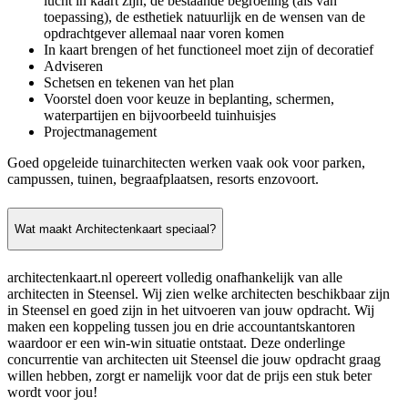
lucht in kaart zijn, de bestaande begroeiing (als van
toepassing), de esthetiek natuurlijk en de wensen van de
opdrachtgever allemaal naar voren komen
In kaart brengen of het functioneel moet zijn of decoratief
Adviseren
Schetsen en tekenen van het plan
Voorstel doen voor keuze in beplanting, schermen,
waterpartijen en bijvoorbeeld tuinhuisjes
Projectmanagement
Goed opgeleide tuinarchitecten werken vaak ook voor parken,
campussen, tuinen, begraafplaatsen, resorts enzovoort.
Wat maakt Architectenkaart speciaal?
architectenkaart.nl opereert volledig onafhankelijk van alle
architecten in Steensel. Wij zien welke architecten beschikbaar zijn
in Steensel en goed zijn in het uitvoeren van jouw opdracht. Wij
maken een koppeling tussen jou en drie accountantskantoren
waardoor er een win-win situatie ontstaat. Deze onderlinge
concurrentie van architecten uit Steensel die jouw opdracht graag
willen hebben, zorgt er namelijk voor dat de prijs een stuk beter
wordt voor jou!