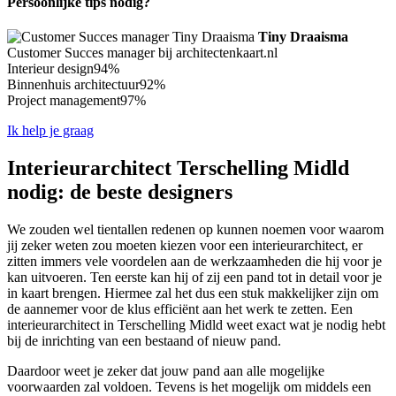
Persoonlijke tips nodig?
Tiny Draaisma
Customer Succes manager bij architectenkaart.nl
Interieur design
94%
Binnenhuis architectuur
92%
Project management
97%
Ik help je graag
Interieurarchitect Terschelling Midld
nodig: de beste designers
We zouden wel tientallen redenen op kunnen noemen voor waarom
jij zeker weten zou moeten kiezen voor een interieurarchitect, er
zitten immers vele voordelen aan de werkzaamheden die hij voor je
kan uitvoeren. Ten eerste kan hij of zij een pand tot in detail voor je
in kaart brengen. Hiermee zal het dus een stuk makkelijker zijn om
de aannemer voor de klus efficiënt aan het werk te zetten. Een
interieurarchitect in Terschelling Midld weet exact wat je nodig hebt
bij de inrichting van een bestaand of nieuw pand.
Daardoor weet je zeker dat jouw pand aan alle mogelijke
voorwaarden zal voldoen. Tevens is het mogelijk om middels een