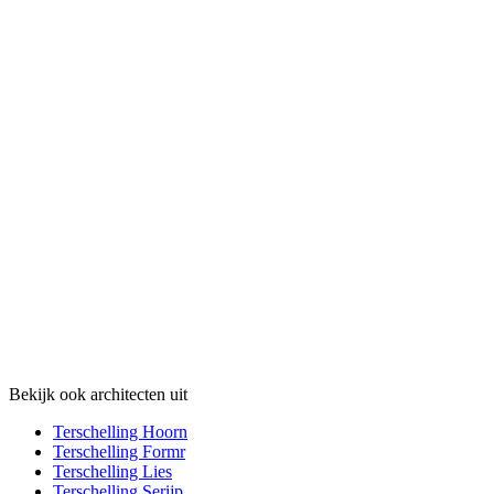
Bekijk ook architecten uit
Terschelling Hoorn
Terschelling Formr
Terschelling Lies
Terschelling Serijp