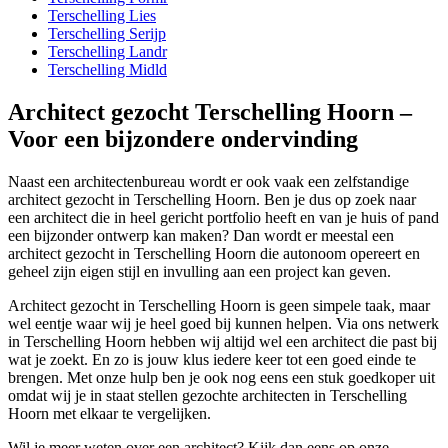
Terschelling Lies
Terschelling Serijp
Terschelling Landr
Terschelling Midld
Architect gezocht Terschelling Hoorn –
Voor een bijzondere ondervinding
Naast een architectenbureau wordt er ook vaak een zelfstandige
architect gezocht in Terschelling Hoorn. Ben je dus op zoek naar
een architect die in heel gericht portfolio heeft en van je huis of pand
een bijzonder ontwerp kan maken? Dan wordt er meestal een
architect gezocht in Terschelling Hoorn die autonoom opereert en
geheel zijn eigen stijl en invulling aan een project kan geven.
Architect gezocht in Terschelling Hoorn is geen simpele taak, maar
wel eentje waar wij je heel goed bij kunnen helpen. Via ons netwerk
in Terschelling Hoorn hebben wij altijd wel een architect die past bij
wat je zoekt. En zo is jouw klus iedere keer tot een goed einde te
brengen. Met onze hulp ben je ook nog eens een stuk goedkoper uit
omdat wij je in staat stellen gezochte architecten in Terschelling
Hoorn met elkaar te vergelijken.
Wil je meer weten over een architect? Kijk dan eens op onze