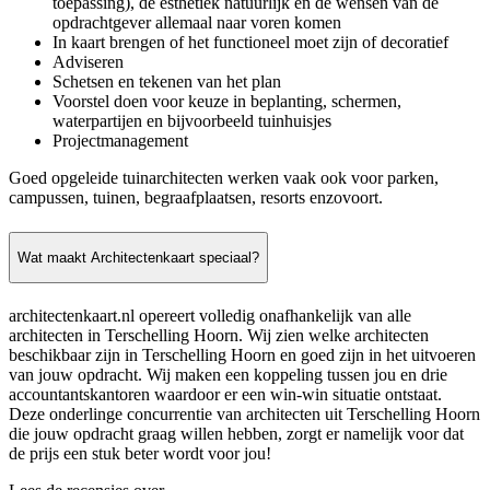
toepassing), de esthetiek natuurlijk en de wensen van de
opdrachtgever allemaal naar voren komen
In kaart brengen of het functioneel moet zijn of decoratief
Adviseren
Schetsen en tekenen van het plan
Voorstel doen voor keuze in beplanting, schermen,
waterpartijen en bijvoorbeeld tuinhuisjes
Projectmanagement
Goed opgeleide tuinarchitecten werken vaak ook voor parken,
campussen, tuinen, begraafplaatsen, resorts enzovoort.
Wat maakt Architectenkaart speciaal?
architectenkaart.nl opereert volledig onafhankelijk van alle
architecten in Terschelling Hoorn. Wij zien welke architecten
beschikbaar zijn in Terschelling Hoorn en goed zijn in het uitvoeren
van jouw opdracht. Wij maken een koppeling tussen jou en drie
accountantskantoren waardoor er een win-win situatie ontstaat.
Deze onderlinge concurrentie van architecten uit Terschelling Hoorn
die jouw opdracht graag willen hebben, zorgt er namelijk voor dat
de prijs een stuk beter wordt voor jou!