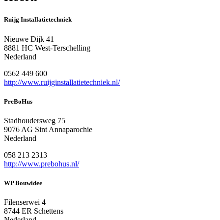
Ruijg Installatietechniek
Nieuwe Dijk 41
8881 HC West-Terschelling
Nederland
0562 449 600
http://www.ruijginstallatietechniek.nl/
PreBoHus
Stadhoudersweg 75
9076 AG Sint Annaparochie
Nederland
058 213 2313
http://www.prebohus.nl/
WP Bouwidee
Filenserwei 4
8744 ER Schettens
Nederland