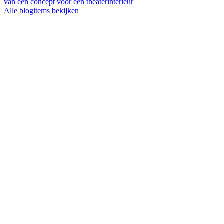
van een concept voor een theaterinterieur
Alle blogitems bekijken