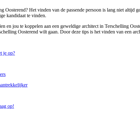
ing Oosterend? Het vinden van de passende persoon is lang niet altijd g
ge kandidaat te vinden.
nden en jou te koppelen aan een geweldige architect in Terschelling Oos
helling Oosterend wilt gaan. Door deze tips is het vinden van een archi
t je op?
ers
antrekkelijker
raag op!