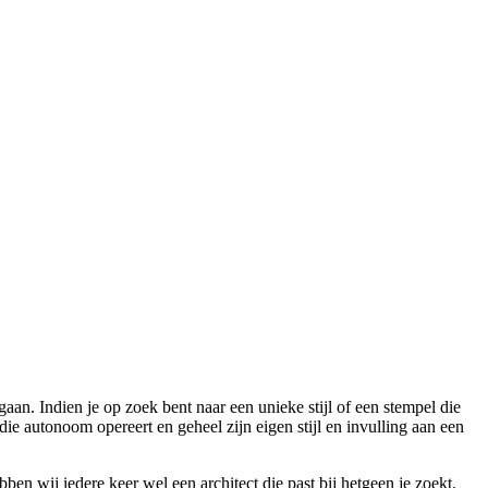
aan. Indien je op zoek bent naar een unieke stijl of een stempel die
ie autonoom opereert en geheel zijn eigen stijl en invulling aan een
ben wij iedere keer wel een architect die past bij hetgeen je zoekt.