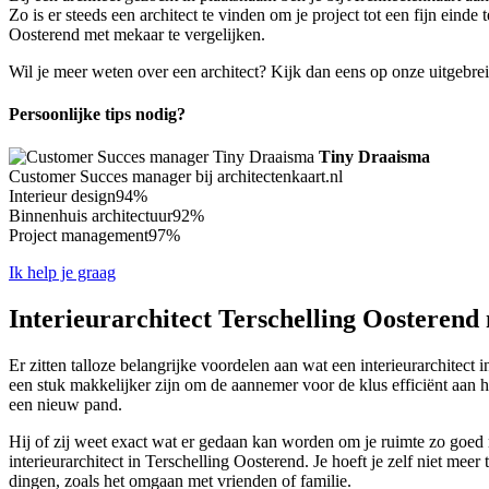
Zo is er steeds een architect te vinden om je project tot een fijn eind
Oosterend met mekaar te vergelijken.
Wil je meer weten over een architect? Kijk dan eens op onze uitgebre
Persoonlijke tips nodig?
Tiny Draaisma
Customer Succes manager bij architectenkaart.nl
Interieur design
94%
Binnenhuis architectuur
92%
Project management
97%
Ik help je graag
Interieurarchitect Terschelling Oosterend 
Er zitten talloze belangrijke voordelen aan wat een interieurarchitect i
een stuk makkelijker zijn om de aannemer voor de klus efficiënt aan h
een nieuw pand.
Hij of zij weet exact wat er gedaan kan worden om je ruimte zo goed mo
interieurarchitect in Terschelling Oosterend. Je hoeft je zelf niet mee
dingen, zoals het omgaan met vrienden of familie.