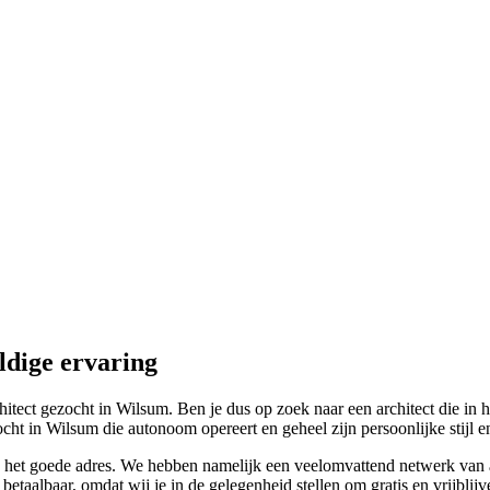
ldige ervaring
hitect gezocht in Wilsum. Ben je dus op zoek naar een architect die in 
cht in Wilsum die autonoom opereert en geheel zijn persoonlijke stijl e
aan het goede adres. We hebben namelijk een veelomvattend netwerk van 
betaalbaar, omdat wij je in de gelegenheid stellen om gratis en vrijblijv