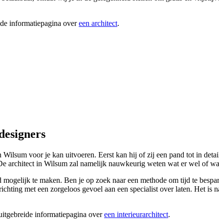
ide informatiepagina over
een architect
.
designers
in Wilsum voor je kan uitvoeren. Eerst kan hij of zij een pand tot in det
e architect in Wilsum zal namelijk nauwkeurig weten wat er wel of wat
ogelijk te maken. Ben je op zoek naar een methode om tijd te besparen b
chting met een zorgeloos gevoel aan een specialist over laten. Het is na
 uitgebreide informatiepagina over
een interieurarchitect
.