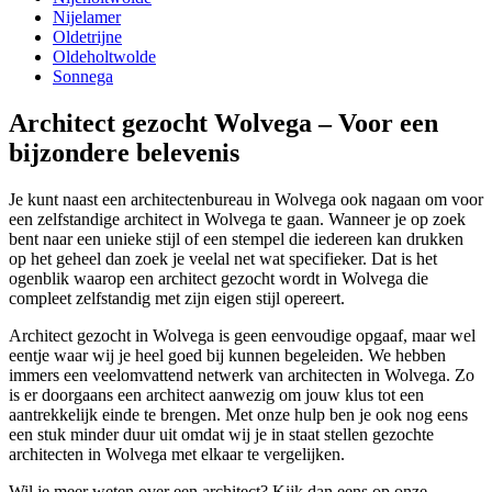
Nijelamer
Oldetrijne
Oldeholtwolde
Sonnega
Architect gezocht Wolvega – Voor een
bijzondere belevenis
Je kunt naast een architectenbureau in Wolvega ook nagaan om voor
een zelfstandige architect in Wolvega te gaan. Wanneer je op zoek
bent naar een unieke stijl of een stempel die iedereen kan drukken
op het geheel dan zoek je veelal net wat specifieker. Dat is het
ogenblik waarop een architect gezocht wordt in Wolvega die
compleet zelfstandig met zijn eigen stijl opereert.
Architect gezocht in Wolvega is geen eenvoudige opgaaf, maar wel
eentje waar wij je heel goed bij kunnen begeleiden. We hebben
immers een veelomvattend netwerk van architecten in Wolvega. Zo
is er doorgaans een architect aanwezig om jouw klus tot een
aantrekkelijk einde te brengen. Met onze hulp ben je ook nog eens
een stuk minder duur uit omdat wij je in staat stellen gezochte
architecten in Wolvega met elkaar te vergelijken.
Wil je meer weten over een architect? Kijk dan eens op onze