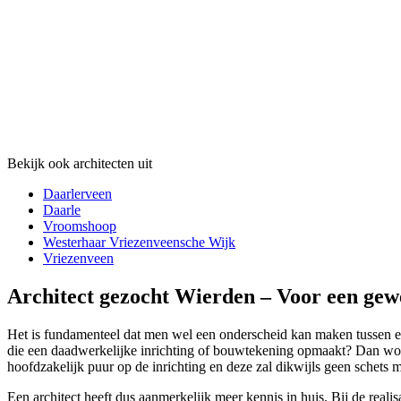
Bekijk ook architecten uit
Daarlerveen
Daarle
Vroomshoop
Westerhaar Vriezenveensche Wijk
Vriezenveen
Architect gezocht Wierden – Voor een gewe
Het is fundamenteel dat men wel een onderscheid kan maken tussen een
die een daadwerkelijke inrichting of bouwtekening opmaakt? Dan wordt
hoofdzakelijk puur op de inrichting en deze zal dikwijls geen schets m
Een architect heeft dus aanmerkelijk meer kennis in huis. Bij de realis