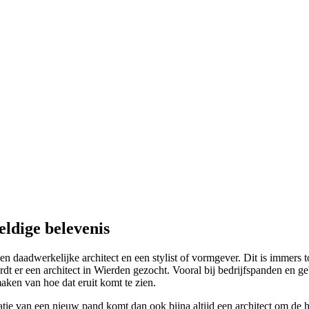
ldige belevenis
 daadwerkelijke architect en een stylist of vormgever. Dit is immers to
 er een architect in Wierden gezocht. Vooral bij bedrijfspanden en geb
aken van hoe dat eruit komt te zien.
atie van een nieuw pand komt dan ook bijna altijd een architect om de ho