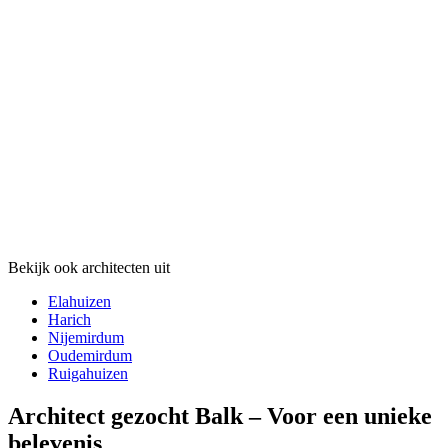
Bekijk ook architecten uit
Elahuizen
Harich
Nijemirdum
Oudemirdum
Ruigahuizen
Architect gezocht Balk – Voor een unieke
belevenis