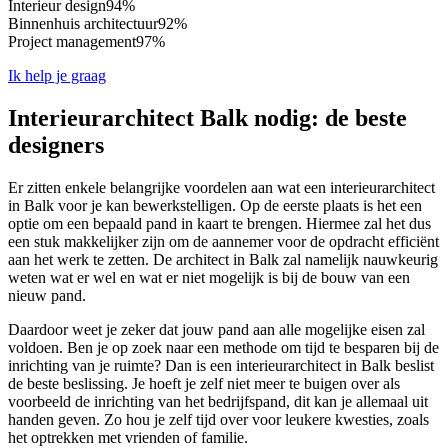
Interieur design
94%
Binnenhuis architectuur
92%
Project management
97%
Ik help je graag
Interieurarchitect Balk nodig: de beste
designers
Er zitten enkele belangrijke voordelen aan wat een interieurarchitect
in Balk voor je kan bewerkstelligen. Op de eerste plaats is het een
optie om een bepaald pand in kaart te brengen. Hiermee zal het dus
een stuk makkelijker zijn om de aannemer voor de opdracht efficiënt
aan het werk te zetten. De architect in Balk zal namelijk nauwkeurig
weten wat er wel en wat er niet mogelijk is bij de bouw van een
nieuw pand.
Daardoor weet je zeker dat jouw pand aan alle mogelijke eisen zal
voldoen. Ben je op zoek naar een methode om tijd te besparen bij de
inrichting van je ruimte? Dan is een interieurarchitect in Balk beslist
de beste beslissing. Je hoeft je zelf niet meer te buigen over als
voorbeeld de inrichting van het bedrijfspand, dit kan je allemaal uit
handen geven. Zo hou je zelf tijd over voor leukere kwesties, zoals
het optrekken met vrienden of familie.