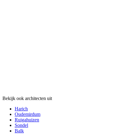
Bekijk ook architecten uit
Harich
Oudemirdum
Ruigahuizen
Sondel
Balk