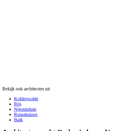
Bekijk ook architecten uit
Kolderwolde
Rijs
Nijemirdum
Ruigahuizen
Balk