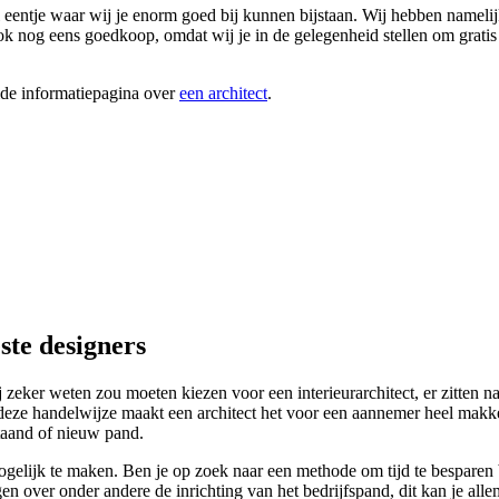
eentje waar wij je enorm goed bij kunnen bijstaan. Wij hebben namelijk
ok nog eens goedkoop, omdat wij je in de gelegenheid stellen om gratis 
ide informatiepagina over
een architect
.
ste designers
ker weten zou moeten kiezen voor een interieurarchitect, er zitten nam
Op deze handelwijze maakt een architect het voor een aannemer heel makke
staand of nieuw pand.
lijk te maken. Ben je op zoek naar een methode om tijd te besparen bij 
igen over onder andere de inrichting van het bedrijfspand, dit kan je all