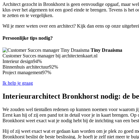
Architect gezocht in Bronkhorst is geen eenvoudige opgaaf, maar wel 
klus over het algemeen tot een goed einde te brengen. Tevens is het o
te zetten en te vergelijken.
Wil je meer weten over een architect? Kijk dan eens op onze uitgebre
Persoonlijke tips nodig?
Tiny Draaisma
Customer Succes manager bij architectenkaart.nl
Interieur design
94%
Binnenhuis architectuur
92%
Project management
97%
Ik help je graag
Interieurarchitect Bronkhorst nodig: de be
We zouden wel tientallen redenen op kunnen noemen voor waarom jij ze
Eerst kan hij of zij een pand tot in detail voor je in kaart brengen. 
Bronkhorst weet exact wat je nodig hebt bij de inrichting van een be
Hij of zij weet exact wat er gedaan kan worden om je plek zo goed moge
Bronkhorst beslist de beste beslissing. Je hoeft je zelf niet meer te bu