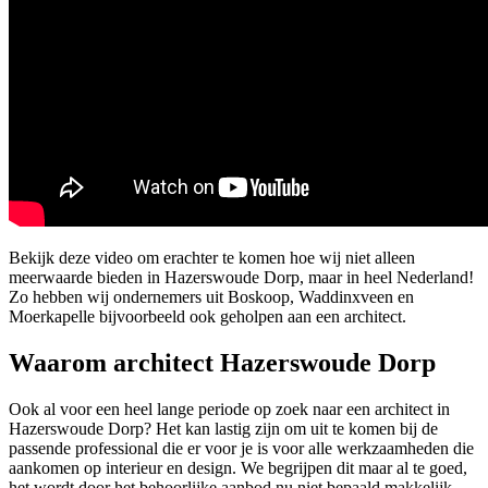
Bekijk deze video om erachter te komen hoe wij niet alleen
meerwaarde bieden in Hazerswoude Dorp, maar in heel Nederland!
Zo hebben wij ondernemers uit Boskoop, Waddinxveen en
Moerkapelle bijvoorbeeld ook geholpen aan een architect.
Waarom architect Hazerswoude Dorp
Ook al voor een heel lange periode op zoek naar een architect in
Hazerswoude Dorp? Het kan lastig zijn om uit te komen bij de
passende professional die er voor je is voor alle werkzaamheden die
aankomen op interieur en design. We begrijpen dit maar al te goed,
het wordt door het behoorlijke aanbod nu niet bepaald makkelijk