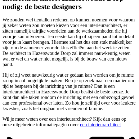
nodig: de beste designers
We zouden wel tientallen redenen op kunnen noemen voor waarom
jij zeker weten zou moeten kiezen voor een interieurarchitect, er
zitten namelijk talrijke voordelen aan de werkzaamheden die hij
voor je kan uitvoeren. Ten eerste kan hij of zij een pand tot in detail
voor je in kaart brengen. Hiermee zal het dus een stuk makkelijker
zijn om de aannemer voor de klus efficiënt aan het werk te zetten.
De architect in Hazerswoude Dorp zal immers nauwkeurig weten
wat er wel en wat er niet mogelijk is bij de bouw van een nieuw
pand.
Hij of zij weet nauwkeurig wat er gedaan kan worden om je ruimte
zo optimaal mogelijk te maken. Ben je op zoek naar een manier om
tijd te besparen bij de inrichting van je ruimte? Dan is een
interieurarchitect in Hazerswoude Dorp beslist de beste keuze. Je
kunt dan alle taken rondom de inrichting met een onbezorgd gevoel
aan een professional over laten. Zo hou je zelf tijd over voor leukere
kwesties, zoals het omgaan met vrienden of familie.
Wil je meer weten over een interieurarchitect? Kijk dan eens op
onze uitgebreide informatiepagina over
een interieurarchitect
.