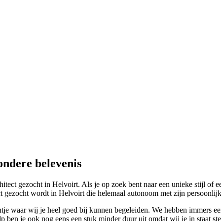
ondere belevenis
itect gezocht in Helvoirt. Als je op zoek bent naar een unieke stijl of
ct gezocht wordt in Helvoirt die helemaal autonoom met zijn persoonlijke 
ntje waar wij je heel goed bij kunnen begeleiden. We hebben immers een
 ben je ook nog eens een stuk minder duur uit omdat wij je in staat ste