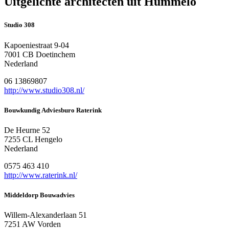
Uitgelichte architecten uit Hummelo
Studio 308
Kapoeniestraat 9-04
7001 CB Doetinchem
Nederland
06 13869807
http://www.studio308.nl/
Bouwkundig Adviesburo Raterink
De Heurne 52
7255 CL Hengelo
Nederland
0575 463 410
http://www.raterink.nl/
Middeldorp Bouwadvies
Willem-Alexanderlaan 51
7251 AW Vorden