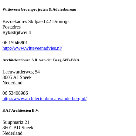
Witteveen Groenprojecten & Adviesbureau
Bezoekadres Skilpaed 42 Dronrijp
Postadres
Ryksstrjitwei 4
06 15946801
http://www.witteveenadvies.nl/
Architektenburo S.R. van der Berg AVB-BNA
Leeuwarderweg 54
8605 AJ Sneek
Nederland
06 53408986
http://www.architectenbureauvanderberg.nl/
KAT Architecten B.V.
Suupmarkt 21
8601 BD Sneek
Nederland