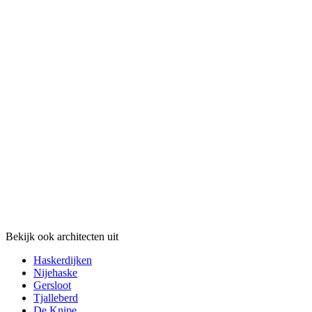
Bekijk ook architecten uit
Haskerdijken
Nijehaske
Gersloot
Tjalleberd
De Knipe