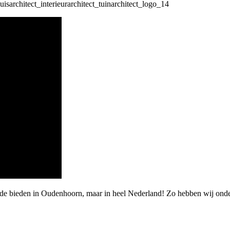
arde bieden in Oudenhoorn, maar in heel Nederland! Zo hebben wij on