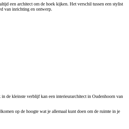
ijd een architect om de hoek kijken. Het verschil tussen een stylist
ied van inrichting en ontwerp.
 in de kleinste verblijf kan een interieurarchitect in Oudenhoorn van
 volkomen op de hoogte wat je allemaal kunt doen om de ruimte in je