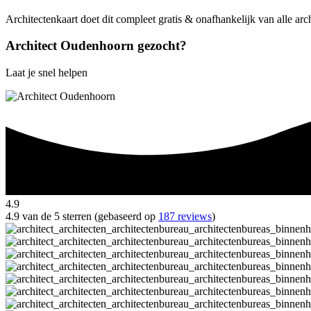
Architectenkaart doet dit compleet gratis & onafhankelijk van alle a
Architect Oudenhoorn gezocht?
Laat je snel helpen
4.9
4.9 van de 5 sterren (gebaseerd op
187 reviews
)