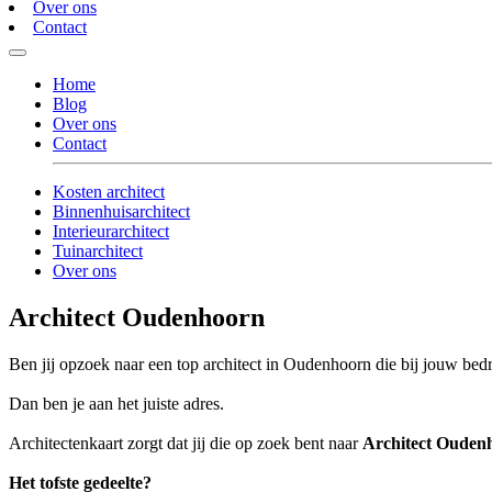
Over ons
Contact
Home
Blog
Over ons
Contact
Kosten architect
Binnenhuisarchitect
Interieurarchitect
Tuinarchitect
Over ons
Architect Oudenhoorn
Ben jij opzoek naar een top architect in Oudenhoorn die bij jouw bedri
Dan ben je aan het juiste adres.
Architectenkaart zorgt dat jij die op zoek bent naar
Architect Ouden
Het tofste gedeelte?