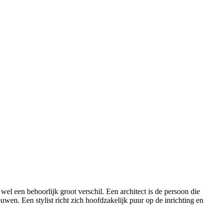
el een behoorlijk groot verschil. Een architect is de persoon die
uwen. Een stylist richt zich hoofdzakelijk puur op de inrichting en