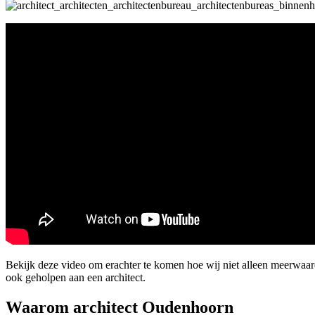
Bekijk deze video om erachter te komen hoe wij niet alleen meerwa
ook geholpen aan een architect.
Waarom architect Oudenhoorn