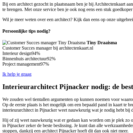
Bij een architect gezocht in plaatsnaam ben je bij Architectenkaart aa
te brengen. Met onze service ben je ook nog eens een stuk goedkoper ui
Wil je meer weten over een architect? Kijk dan eens op onze uitgebre
Persoonlijke tips nodig?
Tiny Draaisma
Customer Succes manager bij architectenkaart.nl
Interieur design
94%
Binnenhuis architectuur
92%
Project management
97%
Ik help je graag
Interieurarchitect Pijnacker nodig: de bes
We zouden wel tientallen argumenten op kunnen noemen voor waarom jij
Op de eerste plaats is het mogelijk om een bepaald pand in kaart te 
interieurarchitect in Pijnacker weet nauwkeurig wat je nodig hebt bij
Hij of zij weet nauwkeurig wat er gedaan kan worden om je plek zo opt
in Pijnacker zeker de beste beslissing. Je kunt dan alle werkzaamheden
stoppen, dankzij een architect Pijnacker hoeft dit dan ook niet meer.