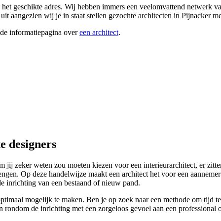
n het geschikte adres. Wij hebben immers een veelomvattend netwerk van a
t aangezien wij je in staat stellen gezochte architecten in Pijnacker me
ide informatiepagina over
een architect
.
te designers
 zeker weten zou moeten kiezen voor een interieurarchitect, er zitten
brengen. Op deze handelwijze maakt een architect het voor een aannemer
 de inrichting van een bestaand of nieuw pand.
imaal mogelijk te maken. Ben je op zoek naar een methode om tijd te bes
 rondom de inrichting met een zorgeloos gevoel aan een professional over