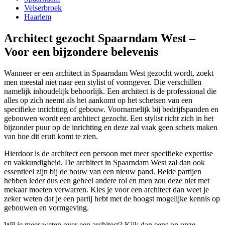
Velserbroek
Haarlem
Architect gezocht Spaarndam West –
Voor een bijzondere belevenis
Wanneer er een architect in Spaarndam West gezocht wordt, zoekt
men meestal niet naar een stylist of vormgever. Die verschillen
namelijk inhoudelijk behoorlijk. Een architect is de professional die
alles op zich neemt als het aankomt op het schetsen van een
specifieke inrichting of gebouw. Voornamelijk bij bedrijfspanden en
gebouwen wordt een architect gezocht. Een stylist richt zich in het
bijzonder puur op de inrichting en deze zal vaak geen schets maken
van hoe dit eruit komt te zien.
Hierdoor is de architect een persoon met meer specifieke expertise
en vakkundigheid. De architect in Spaarndam West zal dan ook
essentieel zijn bij de bouw van een nieuw pand. Beide partijen
hebben ieder dus een geheel andere rol en men zou deze niet met
mekaar moeten verwarren. Kies je voor een architect dan weet je
zeker weten dat je een partij hebt met de hoogst mogelijke kennis op
gebouwen en vormgeving.
Wil je meer weten over een architect? Kijk dan eens op onze