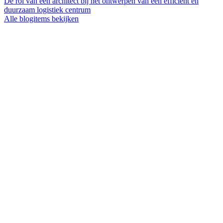
De rol van een architect bij het ontwerpen van een efficiënt en
duurzaam logistiek centrum
Alle blogitems bekijken