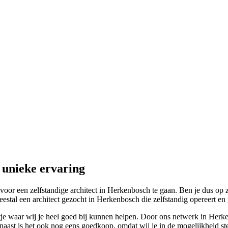
 unieke ervaring
r een zelfstandige architect in Herkenbosch te gaan. Ben je dus op zoe
al een architect gezocht in Herkenbosch die zelfstandig opereert en ge
je waar wij je heel goed bij kunnen helpen. Door ons netwerk in Herken
rnaast is het ook nog eens goedkoop, omdat wij je in de mogelijkheid ste